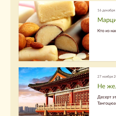
16 декабря
Марц
Кто из на
27 ноября 
Не же
Десерт э
Тангоцюан