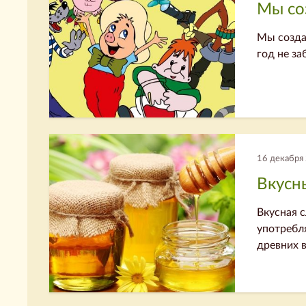
Мы со
Мы созда
год не з
16 декабря
Вкусн
Вкусная с
употребля
древних 