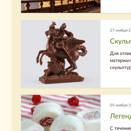
27 ноября 
Скуль
Для отли
материал
скульптур
05 ноября 
Леген
С течени