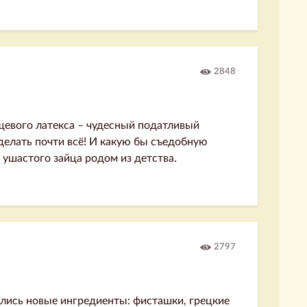
2848
щевого латекса – чудесный податливый
елать почти всё! И какую бы съедобную
 ушастого зайца родом из детства.
2797
ялись новые ингредиенты: фисташки, грецкие