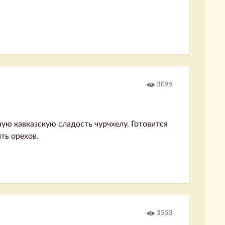
3095
ную кавказскую сладость чурчхелу. Готовится
ть орехов.
3553