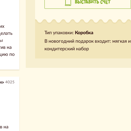
ВЫСТАВИТЬ СЧЕТ
их
Тип упаковки:
Коробка
делать
бы
В новогодний подарок входит: мягкая и
ив на
кондитерский набор
цию по
4025
в на