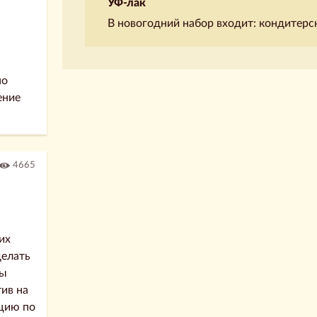
УФ-лак
В новогодний набор входит: кондитерс
по
ение
4665
их
делать
бы
ив на
цию по