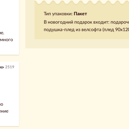
Тип упаковки:
Пакет
В новогодний подарок входит: подаро
подушка-плед из велсофта (плед 90х120 
е.
амного
2519
по
ение