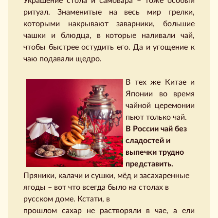
Украшение стола и самовара – тоже особый
ритуал. Знаменитые на весь мир грелки,
которыми накрывают заварники, большие
чашки и блюдца, в которые наливали чай,
чтобы быстрее остудить его. Да и угощение к
чаю подавали щедро.
В тех же Китае и
Японии во время
чайной церемонии
пьют только чай.
В России чай без
сладостей и
выпечки трудно
представить.
Пряники, калачи и сушки, мёд и засахаренные
ягоды – вот что всегда было на столах в
русском доме. Кстати, в
прошлом сахар не растворяли в чае, а ели