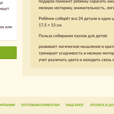
подарок поможет ребёнку скрасить ожи
да
мелкую моторику, внимательность, лог
пишут
Ребёнок соберёт все 24 детали в одно 
17,5 × 13 см.
ок или
Польза собирания пазлов для детей:
развивает логическое мышление и кра
тренирует усидчивость и мелкую мотор
учит различать цвета и находить связь
ОМПАНИИ
ОПТОВЫМ КЛИЕНТАМ
НАШ БЛОГ
ОПЛАТА И Д