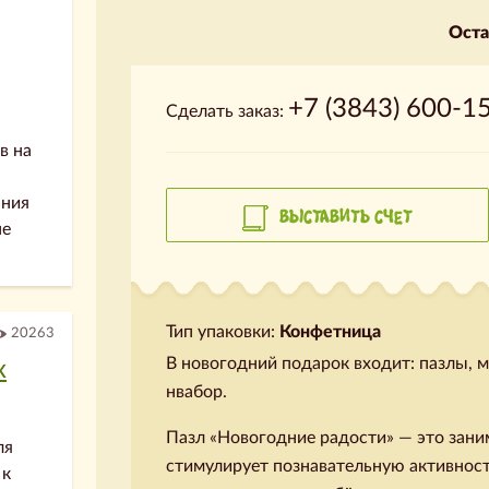
Оста
+7 (3843) 600-1
Сделать заказ:
в на
ания
ВЫСТАВИТЬ СЧЕТ
не
Тип упаковки:
Конфетница
20263
В новогодний подарок входит: пазлы, 
х
нвабор.
Пазл «Новогодние радости» — это зани
ля
стимулирует познавательную активност
 к