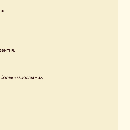
ние
звития.
 более «взрослыми»: