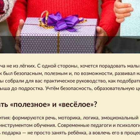
ча не из лёгких. С одной стороны, хочется порадовать мал
к был безопасным, полезным и, по возможности, развивал н
Мы собрали для вас практическое руководство, как подобра
ыша до подростка. Учтём безопасность, образовательную цен
ть «полезное» и «весёлое»?
ития: формируются речь, моторика, логика, эмоциональный 
я инструментом обучения. Современные педагоги и психолог
ь подарка — не просто занять ребёнка, а вовлечь его в проц