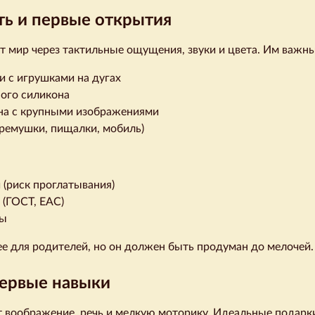
ть и первые открытия
 мир через тактильные ощущения, звуки и цвета. Им важны
 с игрушками на дугах
ного силикона
она с крупными изображениями
ремушки, пищалки, мобиль)
 (риск проглатывания)
 (ГОСТ, ЕАС)
лы
ее для родителей, но он должен быть продуман до мелочей.
первые навыки
 воображение, речь и мелкую моторику. Идеальные подарк