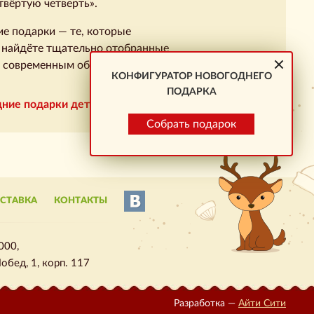
твёртую четверть».
ие подарки — те, которые
 найдёте тщательно отобранные
 и современным образовательным
КОНФИГУРАТОР НОВОГОДНЕГО
ПОДАРКА
ние подарки детям сотрудников
Собрать подарок
ОСТАВКА
КОНТАКТЫ
000,
обед, 1, корп. 117
Разработка —
Айти Сити